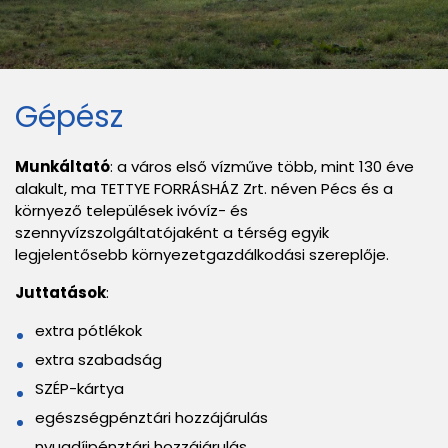
Gépész
Munkáltató
: a város első vízműve több, mint 130 éve
alakult, ma TETTYE FORRÁSHÁZ Zrt. néven Pécs és a
környező települések ivóvíz- és
szennyvízszolgáltatójaként a térség egyik
legjelentősebb környezetgazdálkodási szereplője.
Juttatások
:
extra pótlékok
extra szabadság
SZÉP-kártya
egészségpénztári hozzájárulás
nyugdíjpénztári hozzájárulás