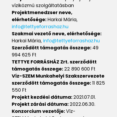
víziközmű szolgáltatásban
Projektmenedzser neve,
elérhetősége:
Harkai Mária,
info@tettyeforrashaz.hu
Szakmai vezető neve, elérhetősége:
Harkai Mária,
info@tettyeforrashaz.hu
Szerződött támogatás összege:
49
994 625 Ft
TETTYE FORRÁSHÁZ Zrt. szerződött
támogatás összege:
22 890 600 Ft
Víz-SZEM Munkahelyi Szakszervezete
szerződött támogatás összege:
11 825
550 Ft
Projekt kezdési dátuma:
2021.07.01.
Projekt zárási dátuma:
2022.06.30.
Konzorcium vezetője:
Víz-