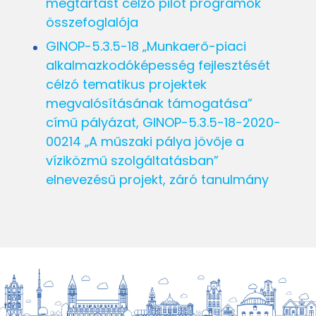
megtartást célzó pilot programok
összefoglalója
GINOP-5.3.5-18 „Munkaerő-piaci
alkalmazkodóképesség fejlesztését
célzó tematikus projektek
megvalósításának támogatása”
című pályázat, GINOP-5.3.5-18-2020-
00214 „A műszaki pálya jövője a
víziközmű szolgáltatásban”
elnevezésű projekt, záró tanulmány