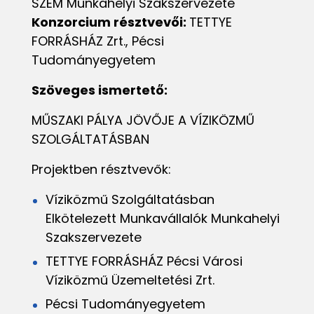
SZEM Munkahelyi Szakszervezete
Konzorcium résztvevői:
TETTYE
FORRÁSHÁZ Zrt., Pécsi
Tudományegyetem
Szöveges ismertető:
MŰSZAKI PÁLYA JÖVŐJE A VÍZIKÖZMŰ
SZOLGÁLTATÁSBAN
Projektben résztvevők:
Víziközmű Szolgáltatásban
Elkötelezett Munkavállalók Munkahelyi
Szakszervezete
TETTYE FORRÁSHÁZ Pécsi Városi
Víziközmű Üzemeltetési Zrt.
Pécsi Tudományegyetem